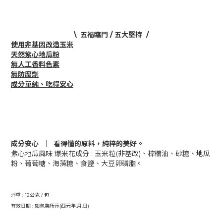
\ 五福臨門 / 五大堅持
/
使用非基因改造玉米
天然紫心地瓜粉
無人工香料色素
無防腐劑
成分單純、吃得安心
成分安心 ｜ 看得懂的原料，純粹的美好。
紫心地瓜風味 爆米花成分 : 玉米粒(非基改)、棕櫚油、砂糖、地瓜
粉、葡萄糖、海藻糖、食鹽、大豆卵磷脂。
淨重 : 12公克 / 包
有效日期 : 如包裝所示(西元年.月.日)