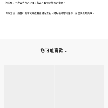
過敏原：本產品含有大豆及其製品，
食物過敏者請留意。
保存方法：請置於陰涼乾燥處避免陽光
直射。開封後請密封儲存，
並盡快食用完畢。
您可能喜歡...