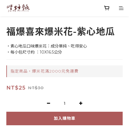
福爆喜來爆米花-紫心地瓜
・紫心地瓜口味爆米花：成分單純、吃得安心
・每小包尺寸約 ：10X16.5公分
指定商品，爆米花滿2000元免運費
NT$25
NT$30
加入購物車