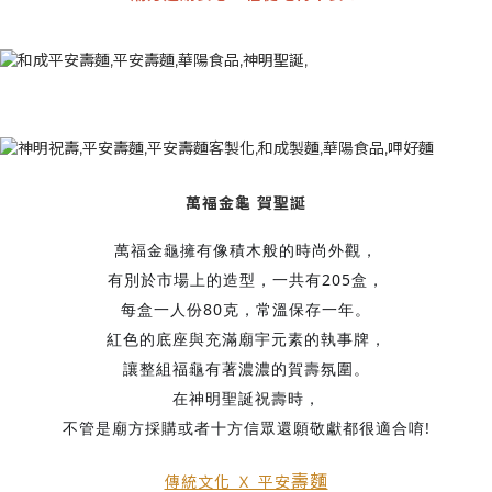
萬福金龜 賀聖誕
萬福金龜擁有像積木般的時尚外觀，
有別於市場上的造型，一共有205盒，
每盒一人份80克，常溫保存一年。
紅色的底座與充滿廟宇元素的執事牌，
讓整組福龜有著濃濃的賀壽氛圍。
在神明聖誕祝壽時，
不管是廟方採購或者十方信眾還願敬獻都很適合唷!
壽麵
傳統文化 Ｘ 平安